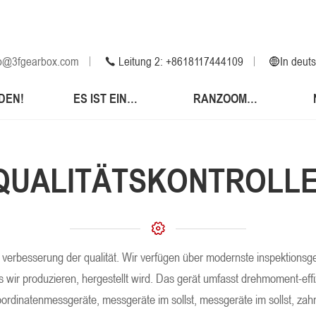
fo@3fgearbox.com
Leitung 2: +8618117444109
In deut
Englisch.
DEN!
ES IST EINE LÖSUNG.
RANZOOMEN.
Im namen der 
Spanisch. Da
italien
QUALITÄTSKONTROLLE
Auf arabisch!
Es ist koreani
In deutschlan
Nach japan.
ur verbesserung der qualität. Wir verfügen über modernste inspektionsge
vietnam
s wir produzieren, hergestellt wird. Das gerät umfasst drehmoment-e
Die türkei.
ordinatenmessgeräte, messgeräte im sollst, messgeräte im sollst, za