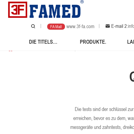
E-mail 2:
in
www.3f-fa.com
FA Mall
DIE TITELSEITE.
PRODUKTE.
LA
Die titelseite.
/
Ranzoomen.
/
Qualitätskontrolle.
Die tests sind der schlüssel z
erreichen, bevor es zu dem, wa
messgeräte und zahntests, dreiko