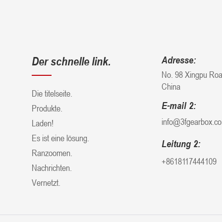
Der schnelle link.
Adresse:
No. 98 Xingpu Road
China
Die titelseite.
E-mail 2:
Produkte.
info@3fgearbox.c
Laden!
Es ist eine lösung.
Leitung 2:
Ranzoomen.
+8618117444109
Nachrichten.
Vernetzt.