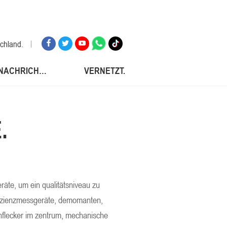
schland.
NACHRICHTEN.
VERNETZT.
russischen föderation
nke.
.
sch.
d.
räte, um ein qualitätsniveau zu
ffizienzmessgeräte, demomanten,
hnflecker im zentrum, mechanische