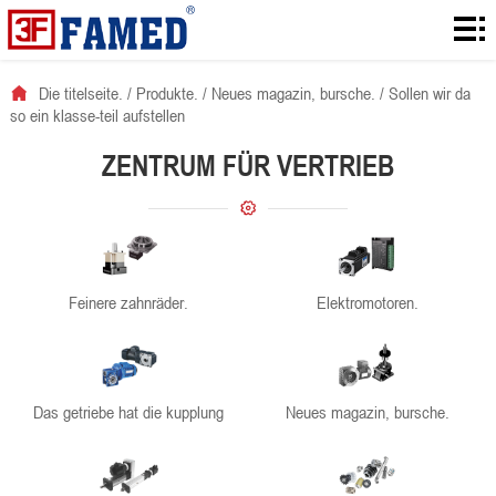
Die
titelseite.
Produkte.
Die titelseite.
/
Produkte.
/
Neues magazin, bursche.
/
Sollen wir da
so ein klasse-teil aufstellen
Laden!
ZENTRUM FÜR VERTRIEB
Es ist
eine
Ranzoomen.
lösung.
Nachrichten.
Feinere zahnräder.
Elektromotoren.
Vernetzt.
Das getriebe hat die kupplung
Neues magazin, bursche.