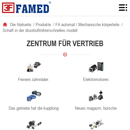
Die
titelseite.
Produkte.
Die titelseite.
/
Produkte.
/
FA automat
/
Mechanische körperteile.
/
Schaft in der druckluftröhre/schnelles modell
Laden!
ZENTRUM FÜR VERTRIEB
Es ist
eine
Ranzoomen.
lösung.
Nachrichten.
Feinere zahnräder.
Elektromotoren.
Vernetzt.
Das getriebe hat die kupplung
Neues magazin, bursche.