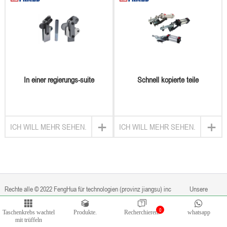
In einer regierungs-suite
Schnell kopierte teile
+
+
ICH WILL MEHR SEHEN.
ICH WILL MEHR SEHEN.
Rechte alle © 2022 FengHua für technologien (provinz jiangsu) inc
Unsere
0
Taschenkrebs wachtel
Produkte.
Recherchieren.
whatsapp
privateigentum ist privat.
Von
Bontop
mit trüffeln