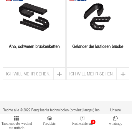
Aha, schweren brückenketten
Geländer der lautlosen brücke
+
+
ICH WILL MEHR SEHEN.
ICH WILL MEHR SEHEN.
Rechte alle © 2022 FengHua für technologien (provinz jiangsu) inc
Unsere
0
Taschenkrebs wachtel
Produkte.
Recherchieren.
whatsapp
privateigentum ist privat.
Von
Bontop
mit trüffeln