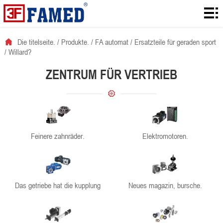
Die
titelseite.
Produkte.
Die titelseite.
/
Produkte.
/
FA automat
/
Ersatzteile für geraden sport
/
Willard?
Laden!
ZENTRUM FÜR VERTRIEB
Es ist
eine
Ranzoomen.
lösung.
Nachrichten.
Feinere zahnräder.
Elektromotoren.
Vernetzt.
Das getriebe hat die kupplung
Neues magazin, bursche.