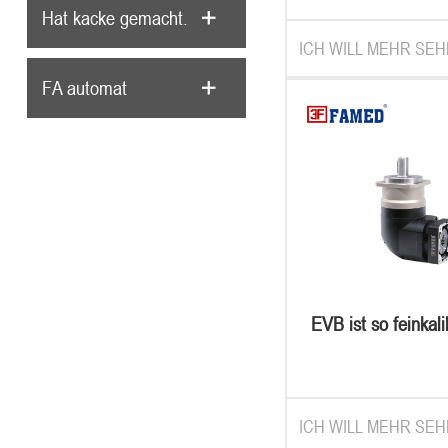
Hat kacke gemacht.
ICH WILL MEHR SEH
FA automat
EVB ist so feinkali
sie in alle richt
planeten ko
ICH WILL MEHR SEH