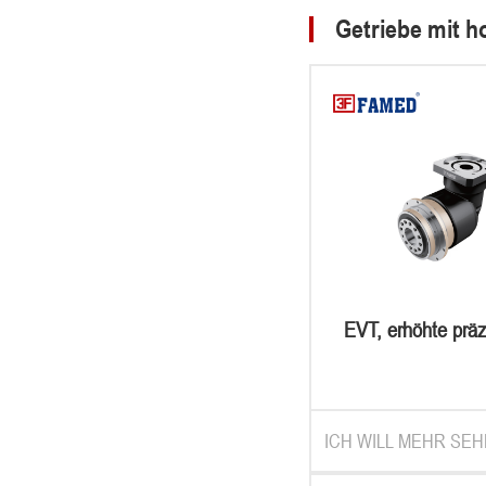
Getriebe mit ho
EVT, erhöhte präz
objekt aus dem 
winkel des pl
geschoss
ICH WILL MEHR SEH