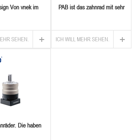
sign Von vnek im
PAB ist das zahnrad mit sehr
Von planeten mit
grosser präzision
ohem drehmoment-
iger dream-getriebe
+
+
MEHR SEHEN.
ICH WILL MEHR SEHEN.
nräder. Die haben
rische zahnräder