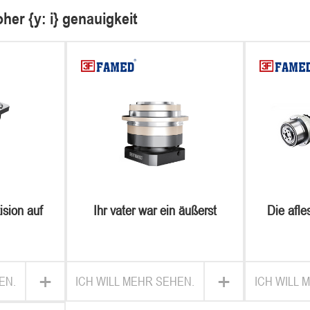
her {y: i} genauigkeit
ision auf
Ihr vater war ein äußerst
Die afle
rechten
wertvoller S.T.A.R. labs
p1-k sc
aneten
en
+
+
EN.
ICH WILL MEHR SEHEN.
ICH WILL 