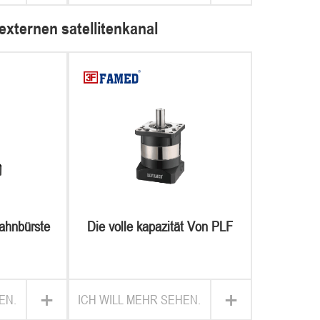
externen satellitenkanal
ahnbürste
Die volle kapazität Von PLF
+
+
EN.
ICH WILL MEHR SEHEN.