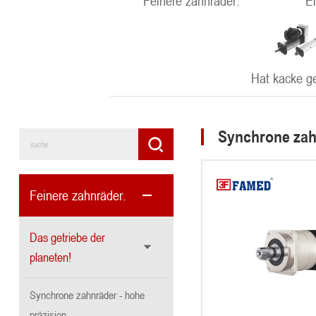
Feinere zahnräder.
E
Hat kacke g
Synchrone zahn
Feinere zahnräder.
Das getriebe der
planeten!
Synchrone zahnräder - hohe
präzision