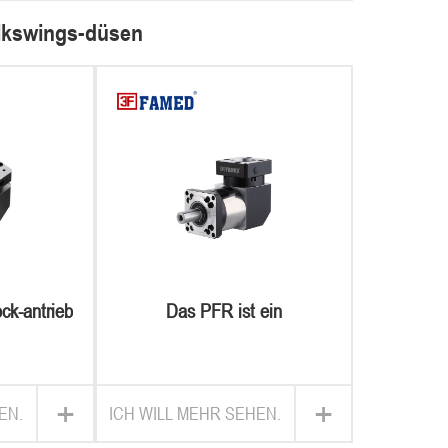
olkswings-düsen
ck-antrieb
Das PFR ist ein
edarf
rechtwinkliges getriebe Von
PFR
+
+
EN.
ICH WILL MEHR SEHEN.