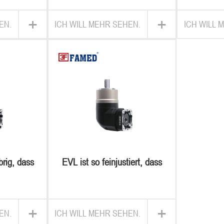
hoher ge
+
+
EN.
ICH WILL MEHR SEHEN.
ICH WILL 
brig, dass
EVL ist so feinjustiert, dass
ungen vom
sie in alle bereiche des
mmen
planeten eintreten
+
+
EN.
ICH WILL MEHR SEHEN.