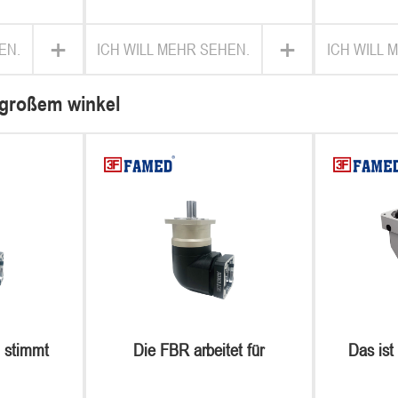
+
+
EN.
ICH WILL MEHR SEHEN.
ICH WILL 
 großem winkel
 stimmt
Die FBR arbeitet für
Das ist
h
präzisionsgehilfe in
dass
geometrischen mechanismen
gleichkl