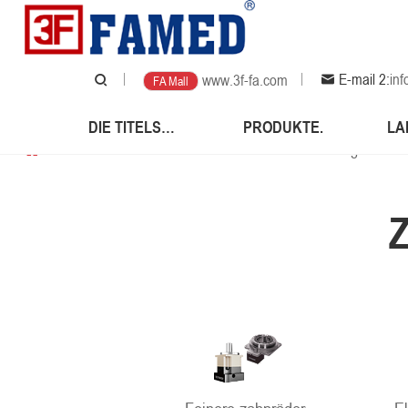
E-mail 2:
in
www.3f-fa.com
FA Mall
DIE TITELSEITE.
PRODUKTE.
LA
Die titelseite.
/
Produkte.
/
Feinere zahnräder.
/
Das getriebe d