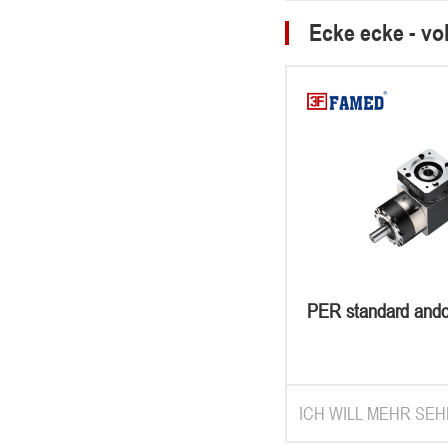
Ecke ecke - v
PER standard ando
ist ihr eigenb
ICH WILL MEHR SEH