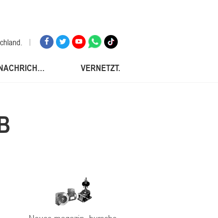
schland.
NACHRICHTEN.
VERNETZT.
russischen föderation
nke.
B
sch.
d.