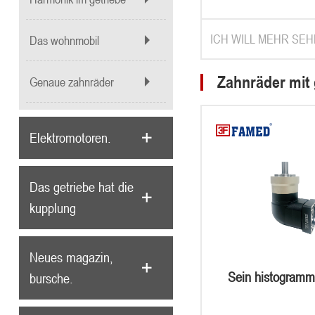
ICH WILL MEHR SEH
Das wohnmobil
Zahnräder mit
Genaue zahnräder
Elektromotoren.
Das getriebe hat die
kupplung
Neues magazin,
Sein histogramm
bursche.
schließlic