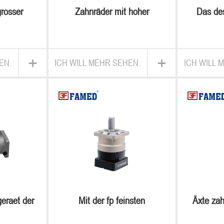
grosser
Zahnräder mit hoher
Das de
geschwindigkeit in ve.l.
europa 
extrem h
rechtwinz
+
+
EN.
ICH WILL MEHR SEHEN.
ICH WILL 
geraet der
Mit der fp feinsten
Äxte zah
planetarischen ausrüstung
elekt