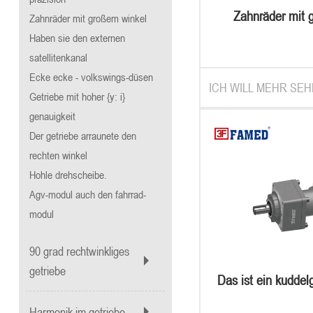
Zahnräder mit 
Zahnräder mit großem winkel
präzision
Haben sie den externen
satellitenkanal
Ecke ecke - volkswings-düsen
ICH WILL MEHR SEH
Getriebe mit hoher {y: i}
genauigkeit
Der getriebe arraunete den
rechten winkel
Hohle drehscheibe.
Agv-modul auch den fahrrad-
modul
90 grad rechtwinkliges
getriebe
Das ist ein kuddel
VRSF
Harmonik im getriebe