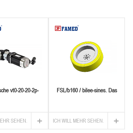
sche vt0-20-20-2p-
FSL/b160 / bilee-sines. Das
hneidet sich durch
ist es
einen rotor
+
+
MEHR SEHEN.
ICH WILL MEHR SEHEN.