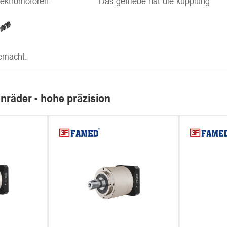
lektromotoren.
Das getriebe hat die kupplung
emacht.
räder - hohe präzision