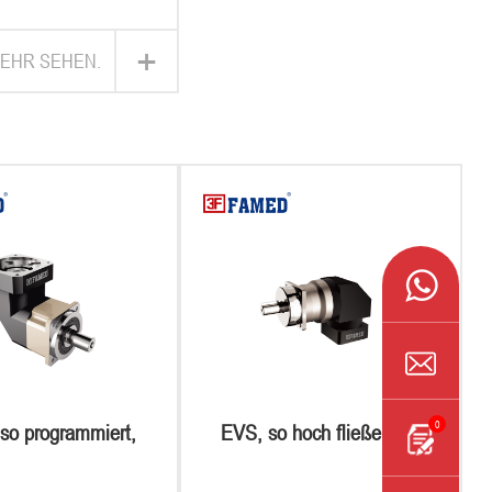
+
MEHR SEHEN.
0
 so programmiert,
EVS, so hoch fließender,
 ihr körper in
grosser drehmoment des
ang, aber nicht mit
planetendrisses