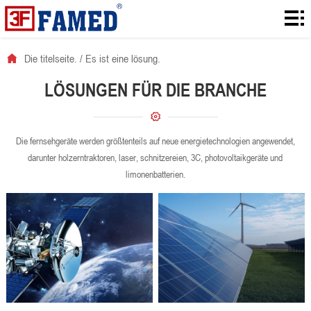
Die
titelseite.
Produkte.
Die titelseite.
/
Es ist eine lösung.
Laden!
LÖSUNGEN FÜR DIE BRANCHE
Es ist
eine
Ranzoomen.
Die fernsehgeräte werden größtenteils auf neue energietechnologien angewendet,
darunter holzerntraktoren, laser, schnitzereien, 3C, photovoltaikgeräte und
lösung.
Nachrichten.
limonenbatterien.
Vernetzt.