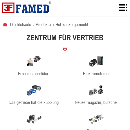
Die
titelseite.
Produkte.
Die titelseite.
/
Produkte.
/
Hat kacke gemacht.
Laden!
ZENTRUM FÜR VERTRIEB
Es ist
eine
Ranzoomen.
lösung.
Nachrichten.
Feinere zahnräder.
Elektromotoren.
Vernetzt.
Das getriebe hat die kupplung
Neues magazin, bursche.