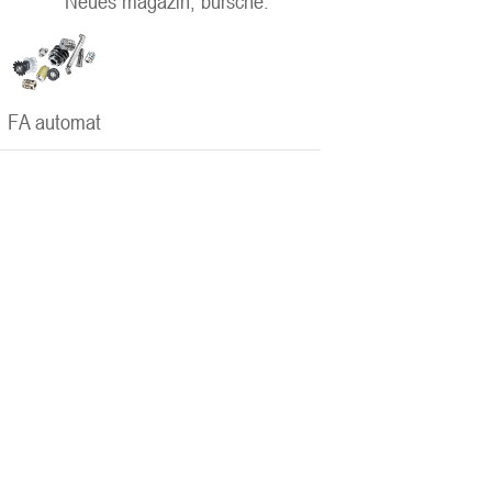
Neues magazin, bursche.
FA automat