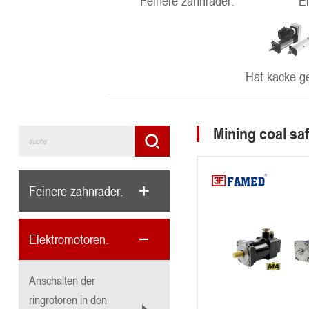
Feinere zahnräder.
E
Hat kacke g
Mining coal sa
Feinere zahnräder.
Elektromotoren.
Anschalten der
ringrotoren in den