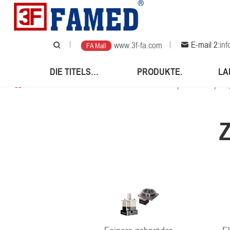
E-mail 2:
in
www.3f-fa.com
FA Mall
DIE TITELSEITE.
PRODUKTE.
LA
Die titelseite.
/
Produkte.
/
Elektromotoren.
/
Speziell für spren