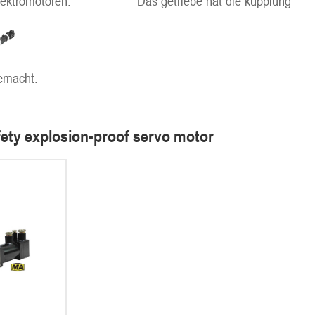
lektromotoren.
Das getriebe hat die kupplung
emacht.
fety explosion-proof servo motor