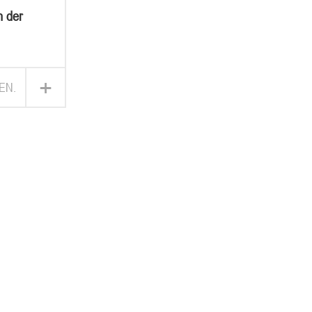
n der
r die
feuern
+
EN.