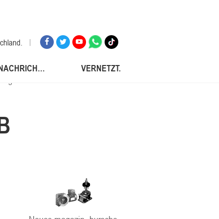
schland.
NACHRICHTEN.
VERNETZT.
lengrube für die sicherheit Von feuern
russischen föderation
nke.
B
sch.
d.