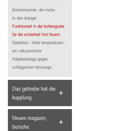
Bombensicher, der motor
In den dränger
Funktioniert in der kohlengrube
für die sicherheit Von feuern
Radiofest - hohe temperaturen -
ein vakuummotor
Adaptetanlage gegen
schlagsicher fahrzeuge
Das getriebe hat die
kupplung
Neues magazin,
bursche.