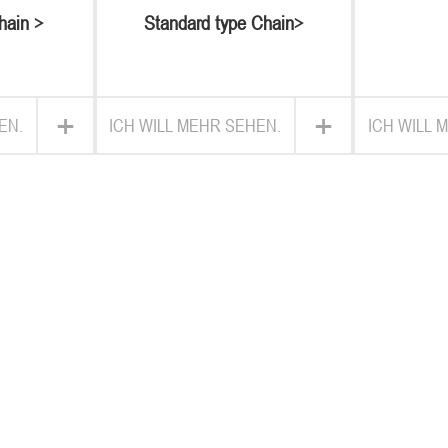
hain >
Standard type Chain>
0/80/100
06B/08B/10B/12B Series
+
+
EN.
ICH WILL MEHR SEHEN.
ICH WILL 