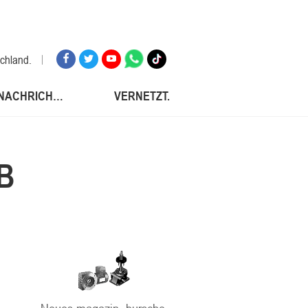
schland.
NACHRICHTEN.
VERNETZT.
russischen föderation
nke.
B
sch.
d.