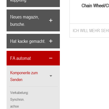
Chain Wheel/C
15/25/35/40/50/6
Neues magazin,
series
bursche.
ICH WILL MEHR SEH
Hat kacke gemacht.
FA automat
Komponente zum
Senden
Verkabelung:
Synchron.
achse