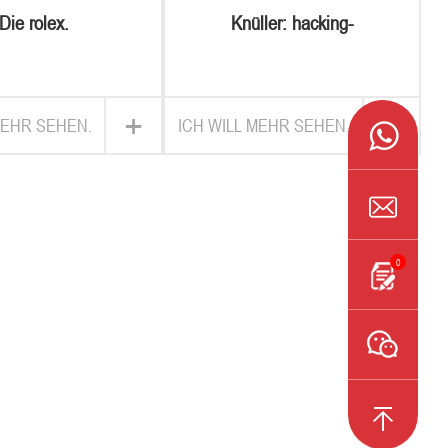
Die rolex.
Knüller: hacking-
komponente/hacker-
schlüssel
+
+
MEHR SEHEN.
ICH WILL MEHR SEHEN.
0