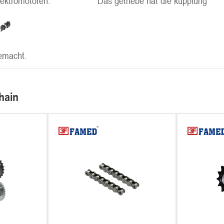
lektromotoren.
Das getriebe hat die kupplung
emacht.
hain