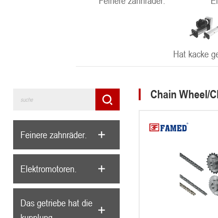
Feinere zahnräder.
E
Hat kacke g
Chain Wheel/C
Feinere zahnräder.
Elektromotoren.
Das getriebe hat die
kupplung