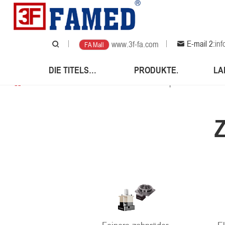
E-mail 2:
in
www.3f-fa.com
FA Mall
DIE TITELSEITE.
PRODUKTE.
LA
Die titelseite.
/
Produkte.
/
FA automat
/
Komponente zum Se